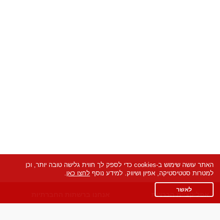
האתר עושה שימוש ב-cookies כדי לספק לך חווית גלישה טובה יותר, וכן
למטרות סטטיסטיקה, אפיון ושיווק. למידע נוסף
לחצו כאן
.
לאשר
אפליקציית הכרויות
אנחנו ברשתות החברתיות
על אפליקצית הכרויות
Facebook
הכרויות עבור Android
TikTok